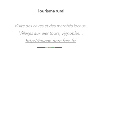
Tourisme rural
Visite des caves et des marchés locaux.
Villages aux alentours, vignobles...
http://faucon.dore.free.fr/
Produits du terroir
Goûtez aux délicieux produits de la
Drôme provencale.